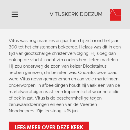
VITUSKERK DOEZUM
Home
Vitus was nog maar zeven jaar toen hij zich rond het jaar
Algemeen
300 tot het christendom bekeerde. Helaas was dit in een
tijd van grootschalige christenvervolging. Hij sloeg dan
Historie
ook op de vlucht, nadat zijn ouders hem lieten martelen.
Omgeving
Hij zou onderweg de zoon van keizer Diocletainus
hebben genezen, die bezeten was. Ondanks deze daad
Activiteiten
werd Vitus gevangengenomen en aan vele martelingen
Steun ons
onderworpen. In afbeeldingen houdt hij vaak een van de
martelwerktuigen vast: een koperen ketel waar hete olie
Contact
of pek in zat. Vitus is de beschermheilige tegen
Vaktaal
zenuwaandoeningen en een van de Veertien
Noodhelpers. Zijn feestdag is 15 juni.
LEES MEER OVER DEZE KERK