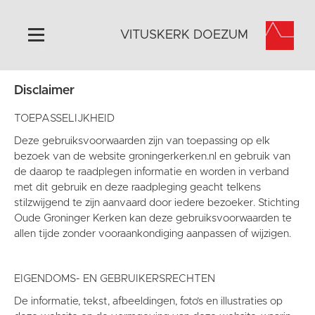
VITUSKERK DOEZUM
Disclaimer
Home
Algemeen
TOEPASSELIJKHEID
Historie
Deze gebruiksvoorwaarden zijn van toepassing op elk
bezoek van de website groningerkerken.nl en gebruik van
Omgeving
de daarop te raadplegen informatie en worden in verband
Activiteiten
met dit gebruik en deze raadpleging geacht telkens
stilzwijgend te zijn aanvaard door iedere bezoeker. Stichting
Steun ons
Oude Groninger Kerken kan deze gebruiksvoorwaarden te
Contact
allen tijde zonder vooraankondiging aanpassen of wijzigen.
Vaktaal
EIGENDOMS- EN GEBRUIKERSRECHTEN
De informatie, tekst, afbeeldingen, foto’s en illustraties op