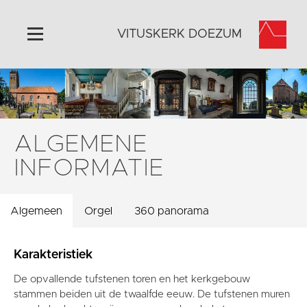
VITUSKERK DOEZUM
Home
Algemeen
Historie
ALGEMENE
Omgeving
INFORMATIE
Activiteiten
Steun ons
Algemeen
Orgel
360 panorama
Contact
Vaktaal
Karakteristiek
De opvallende tufstenen toren en het kerkgebouw
stammen beiden uit de twaalfde eeuw. De tufstenen muren