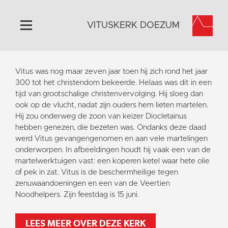
VITUSKERK DOEZUM
Home
Vitus was nog maar zeven jaar toen hij zich rond het jaar
Algemeen
300 tot het christendom bekeerde. Helaas was dit in een
tijd van grootschalige christenvervolging. Hij sloeg dan
Historie
ook op de vlucht, nadat zijn ouders hem lieten martelen.
Omgeving
Hij zou onderweg de zoon van keizer Diocletainus
hebben genezen, die bezeten was. Ondanks deze daad
Activiteiten
werd Vitus gevangengenomen en aan vele martelingen
Steun ons
onderworpen. In afbeeldingen houdt hij vaak een van de
martelwerktuigen vast: een koperen ketel waar hete olie
Contact
of pek in zat. Vitus is de beschermheilige tegen
Vaktaal
zenuwaandoeningen en een van de Veertien
Noodhelpers. Zijn feestdag is 15 juni.
LEES MEER OVER DEZE KERK