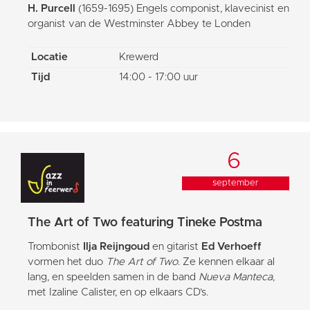
H. Purcell
(1659-1695) Engels componist, klavecinist en
organist van de Westminster Abbey te Londen
Locatie
Krewerd
Tijd
14:00 - 17:00 uur
6
september
The Art of Two featuring Tineke Postma
Trombonist
Ilja Reijngoud
en gitarist
Ed Verhoeff
vormen het duo
The Art of Two
. Ze kennen elkaar al
lang, en speelden samen in de band
Nueva Manteca
,
met Izaline Calister, en op elkaars CD’s.