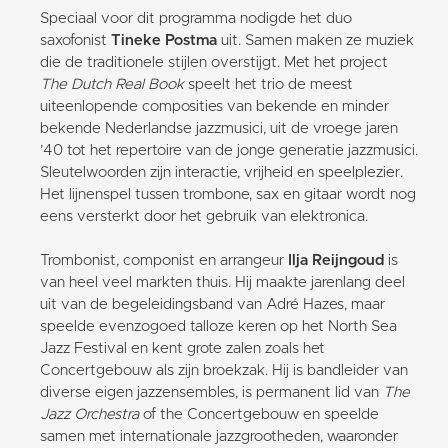
Speciaal voor dit programma nodigde het duo
saxofonist
Tineke Postma
uit. Samen maken ze muziek
die de traditionele stijlen overstijgt. Met het project
The Dutch Real Book
speelt het trio de meest
uiteenlopende composities van bekende en minder
bekende Nederlandse jazzmusici, uit de vroege jaren
’40 tot het repertoire van de jonge generatie jazzmusici.
Sleutelwoorden zijn interactie, vrijheid en speelplezier.
Het lijnenspel tussen trombone, sax en gitaar wordt nog
eens versterkt door het gebruik van elektronica.
Trombonist, componist en arrangeur
Ilja Reijngoud
is
van heel veel markten thuis. Hij maakte jarenlang deel
uit van de begeleidingsband van Adré Hazes, maar
speelde evenzogoed talloze keren op het North Sea
Jazz Festival en kent grote zalen zoals het
Concertgebouw als zijn broekzak. Hij is bandleider van
diverse eigen jazzensembles, is permanent lid van
The
Jazz Orchestra
of the Concertgebouw en speelde
samen met internationale jazzgrootheden, waaronder