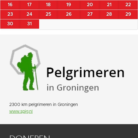
16
17
18
19
20
21
22
23
24
25
26
27
28
29
30
31
2300 km pelgrimeren in Groningen
www.spig.nl