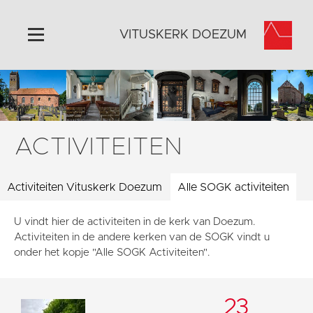
VITUSKERK DOEZUM
Home
Algemeen
Historie
ACTIVITEITEN
Omgeving
Activiteiten
Activiteiten Vituskerk Doezum
Alle SOGK activiteiten
Steun ons
U vindt hier de activiteiten in de kerk van Doezum.
Contact
Activiteiten in de andere kerken van de SOGK vindt u
Vaktaal
onder het kopje "Alle SOGK Activiteiten".
23