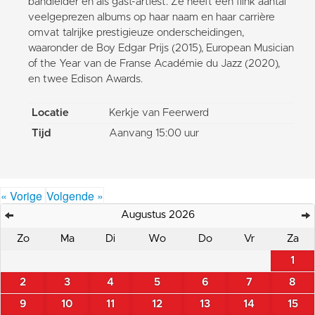
bandleider en als gast-artiest. Ze heeft een flink aantal
veelgeprezen albums op haar naam en haar carrière
omvat talrijke prestigieuze onderscheidingen,
waaronder de Boy Edgar Prijs (2015), European Musician
of the Year van de Franse Académie du Jazz (2020),
en twee Edison Awards.
Locatie
Kerkje van Feerwerd
Tijd
Aanvang 15:00 uur
« Vorige
Volgende »
Augustus 2026
Zo
Ma
Di
Wo
Do
Vr
Za
1
2
3
4
5
6
7
8
9
10
11
12
13
14
15