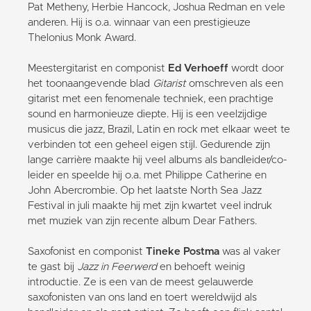
Pat Metheny, Herbie Hancock, Joshua Redman en vele
anderen. Hij is o.a. winnaar van een prestigieuze
Thelonius Monk Award.
Meestergitarist en componist
Ed Verhoeff
wordt door
het toonaangevende blad
Gitarist
omschreven als een
gitarist met een fenomenale techniek, een prachtige
sound en harmonieuze diepte. Hij is een veelzijdige
musicus die jazz, Brazil, Latin en rock met elkaar weet te
verbinden tot een geheel eigen stijl. Gedurende zijn
lange carrière maakte hij veel albums als bandleider/co-
leider en speelde hij o.a. met Philippe Catherine en
John Abercrombie. Op het laatste North Sea Jazz
Festival in juli maakte hij met zijn kwartet veel indruk
met muziek van zijn recente album Dear Fathers.
Saxofonist en componist
Tineke Postma
was al vaker
te gast bij
Jazz in Feerwerd
en behoeft weinig
introductie. Ze is een van de meest gelauwerde
saxofonisten van ons land en toert wereldwijd als