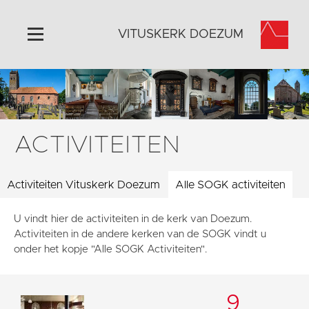
VITUSKERK DOEZUM
Home
Algemeen
Historie
ACTIVITEITEN
Omgeving
Activiteiten
Activiteiten Vituskerk Doezum
Alle SOGK activiteiten
Steun ons
U vindt hier de activiteiten in de kerk van Doezum.
Contact
Activiteiten in de andere kerken van de SOGK vindt u
Vaktaal
onder het kopje "Alle SOGK Activiteiten".
9