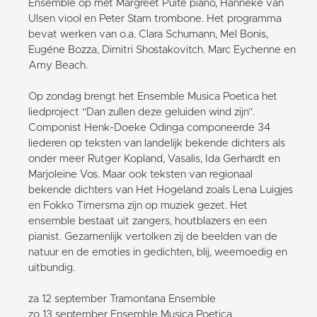
Ensemble op met Margreet Puite piano, Hanneke van
Ulsen viool en Peter Stam trombone. Het programma
bevat werken van o.a. Clara Schumann, Mel Bonis,
Eugéne Bozza, Dimitri Shostakovitch. Marc Eychenne en
Amy Beach.
Op zondag brengt het Ensemble Musica Poetica het
liedproject “Dan zullen deze geluiden wind zijn”.
Componist Henk-Doeke Odinga componeerde 34
liederen op teksten van landelijk bekende dichters als
onder meer Rutger Kopland, Vasalis, Ida Gerhardt en
Marjoleine Vos. Maar ook teksten van regionaal
bekende dichters van Het Hogeland zoals Lena Luigjes
en Fokko Timersma zijn op muziek gezet. Het
ensemble bestaat uit zangers, houtblazers en een
pianist. Gezamenlijk vertolken zij de beelden van de
natuur en de emoties in gedichten, blij, weemoedig en
uitbundig.
za 12 september Tramontana Ensemble
zo 13 september Ensemble Musica Poetica