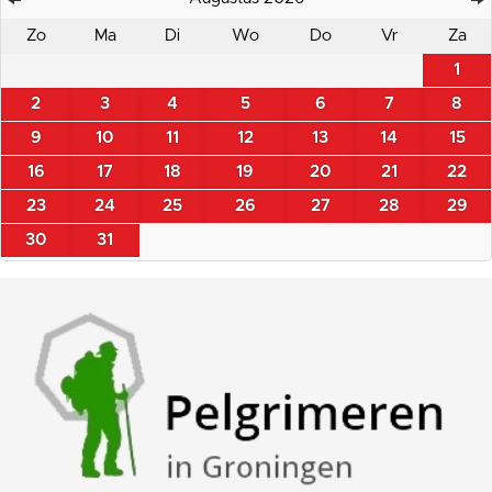
Zo
Ma
Di
Wo
Do
Vr
Za
1
2
3
4
5
6
7
8
9
10
11
12
13
14
15
16
17
18
19
20
21
22
23
24
25
26
27
28
29
30
31