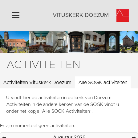
VITUSKERK DOEZUM
Home
Algemeen
Historie
ACTIVITEITEN
Omgeving
Activiteiten
Activiteiten Vituskerk Doezum
Alle SOGK activiteiten
Steun ons
U vindt hier de activiteiten in de kerk van Doezum.
Contact
Activiteiten in de andere kerken van de SOGK vindt u
Vaktaal
onder het kopje "Alle SOGK Activiteiten".
Er zijn momenteel geen activiteiten.
Augustus 2026