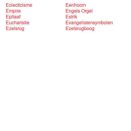
Eclecticisme
Eenhoorn
Empire
Engels Orgel
Epitaaf
Estrik
Eucharistie
Evangelistensymbolen
Ezelsrug
Ezelsrugboog