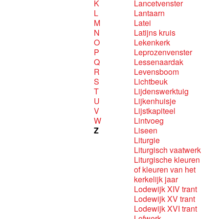
K
Lancetvenster
L
Lantaarn
M
Latei
N
Latijns kruis
O
Lekenkerk
P
Leprozenvenster
Q
Lessenaardak
R
Levensboom
S
Lichtbeuk
T
Lijdenswerktuig
U
Lijkenhuisje
V
Lijstkapiteel
W
Lintvoeg
Z
Liseen
Liturgie
Liturgisch vaatwerk
Liturgische kleuren
of kleuren van het
kerkelijk jaar
Lodewijk XIV trant
Lodewijk XV trant
Lodewijk XVI trant
Lofwerk