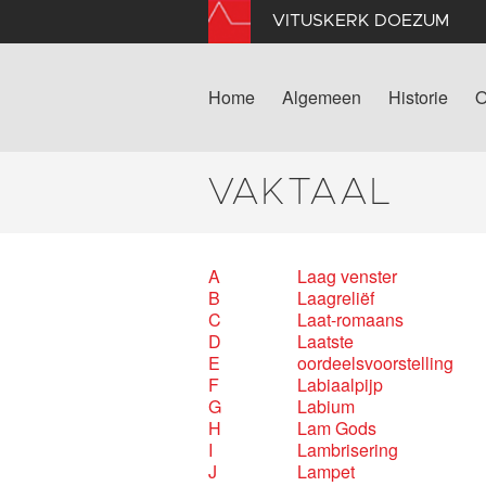
VITUSKERK DOEZUM
Home
Algemeen
Historie
O
VAKTAAL
A
Laag venster
B
Laagreliëf
C
Laat-romaans
D
Laatste
E
oordeelsvoorstelling
F
Labiaalpijp
G
Labium
H
Lam Gods
I
Lambrisering
J
Lampet