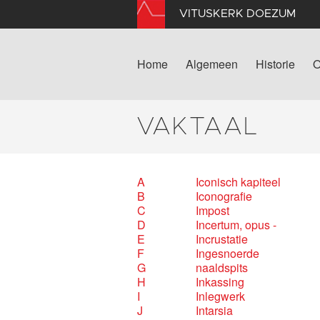
VITUSKERK DOEZUM
Home
Algemeen
Historie
O
VAKTAAL
A
Iconisch kapiteel
B
Iconografie
C
Impost
D
Incertum, opus -
E
Incrustatie
F
Ingesnoerde
G
naaldspits
H
Inkassing
I
Inlegwerk
J
Intarsia