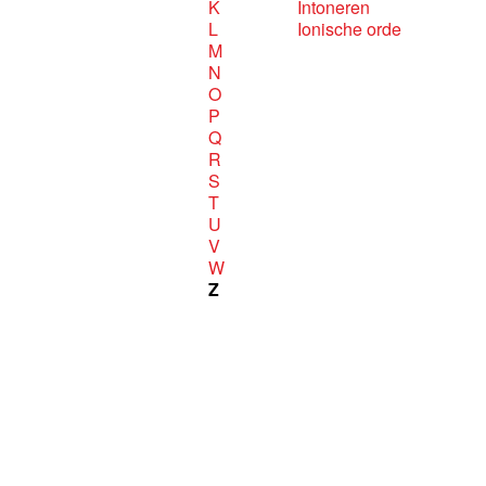
K
Intoneren
L
Ionische orde
M
N
O
P
Q
R
S
T
U
V
W
Z