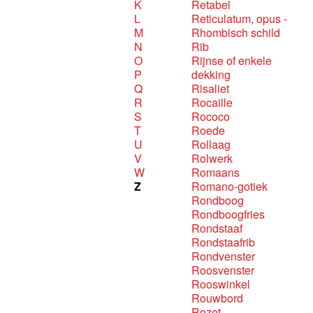
K
Retabel
L
Reticulatum, opus -
M
Rhombisch schild
N
Rib
O
Rijnse of enkele
P
dekking
Q
Risaliet
R
Rocaille
S
Rococo
T
Roede
U
Rollaag
V
Rolwerk
W
Romaans
Z
Romano-gotiek
Rondboog
Rondboogfries
Rondstaaf
Rondstaafrib
Rondvenster
Roosvenster
Rooswinkel
Rouwbord
Rozet