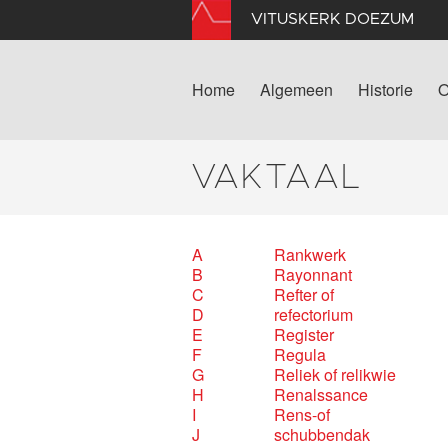
VITUSKERK DOEZUM
Home
Algemeen
Historie
O
VAKTAAL
A
Rankwerk
B
Rayonnant
C
Refter of
D
refectorium
E
Register
F
Regula
G
Reliek of relikwie
H
Renalssance
I
Rens-of
J
schubbendak