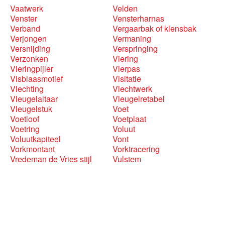
Vaatwerk
Velden
Venster
Vensterharnas
Verband
Vergaarbak of klensbak
Verjongen
Vermaning
Versnijding
Verspringing
Verzonken
Viering
Vieringpijler
Vierpas
Visblaasmotief
Visitatie
Vlechting
Vlechtwerk
Vleugelaltaar
Vleugelretabel
Vleugelstuk
Voet
Voetloof
Voetplaat
Voetring
Voluut
Voluutkapiteel
Vont
Vorkmontant
Vorktracering
Vredeman de Vries stijl
Vulstem