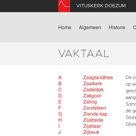
VITUSKERK DOEZUM
Home
Algemeen
Historie
O
VAKTAAL
A
Zaagtandfries
De o
B
Zaalkerk
op ee
C
Zadeldak
gesc
D
Zakgoot
aange
E
Zaling
Soms
F
Zandsteen
de g
G
Ziende kap
Gron
H
Zijabside
Gron
I
Zijaltaar
J
Zijbeuk