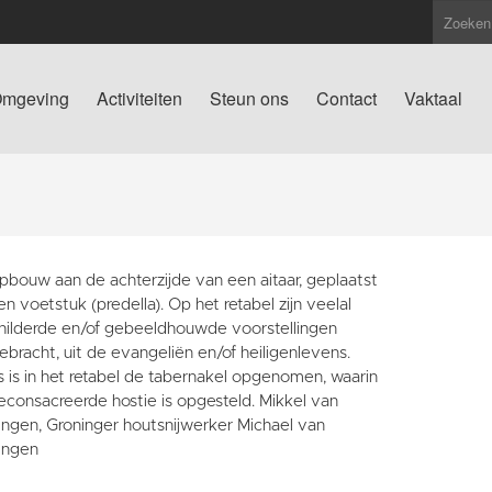
mgeving
Activiteiten
Steun ons
Contact
Vaktaal
pbouw aan de achterzijde van een aitaar, geplaatst
n voetstuk (predella). Op het retabel zijn veelal
hilderde en/of gebeeldhouwde voorstellingen
bracht, uit de evangeliën en/of heiligenlevens.
 is in het retabel de tabernakel opgenomen, waarin
econsacreerde hostie is opgesteld. Mikkel van
ingen, Groninger houtsnijwerker Michael van
ingen