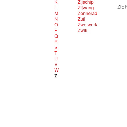
K
Zijschip
ZIE 
L
Zijwang
M
Zonnerad
N
Zuil
O
Zwelwerk
P
Zwik
Q
R
S
T
U
V
W
Z