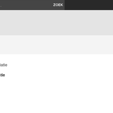
ZOEK
tie