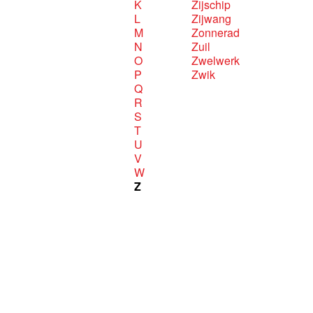
K
Zijschip
L
Zijwang
M
Zonnerad
N
Zuil
O
Zwelwerk
P
Zwik
Q
R
S
T
U
V
W
Z