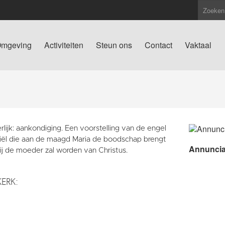
mgeving
Activiteiten
Steun ons
Contact
Vaktaal
rlijk: aankondiging. Een voorstelling van de engel
iël die aan de maagd Maria de boodschap brengt
Annuncia
ij de moeder zal worden van Christus.
KERK: