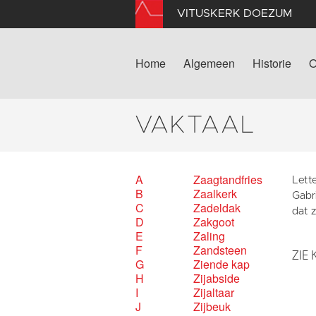
VITUSKERK DOEZUM
Home
Algemeen
Historie
O
VAKTAAL
A
Zaagtandfries
Lette
B
Zaalkerk
Gabr
C
Zadeldak
dat z
D
Zakgoot
E
Zaling
F
Zandsteen
ZIE 
G
Ziende kap
H
Zijabside
I
Zijaltaar
J
Zijbeuk