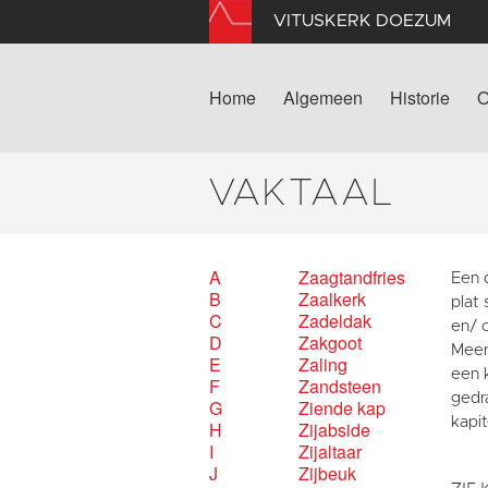
VITUSKERK DOEZUM
Home
Algemeen
Historie
O
VAKTAAL
A
Zaagtandfries
Een 
B
Zaalkerk
plat 
C
Zadeldak
en/ 
D
Zakgoot
Meer
E
Zaling
een k
F
Zandsteen
gedr
G
Ziende kap
kapi
H
Zijabside
I
Zijaltaar
J
Zijbeuk