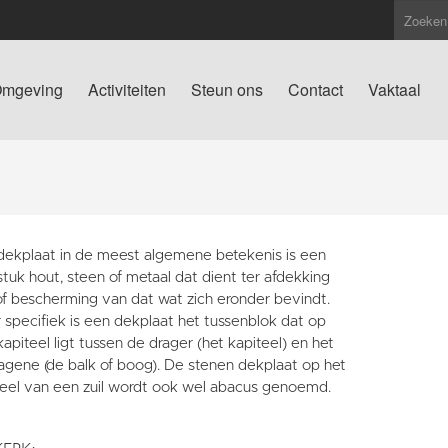
mgeving
Activiteiten
Steun ons
Contact
Vaktaal
dekplaat in de meest algemene betekenis is een
stuk hout, steen of metaal dat dient ter afdekking
of bescherming van dat wat zich eronder bevindt.
 specifiek is een dekplaat het tussenblok dat op
apiteel ligt tussen de drager (het kapiteel) en het
agene (de balk of boog). De stenen dekplaat op het
teel van een zuil wordt ook wel abacus genoemd.