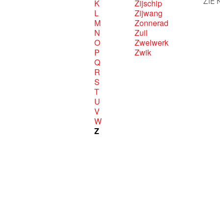
ZIE 
K
Zijschip
L
Zijwang
M
Zonnerad
N
Zuil
O
Zwelwerk
P
Zwik
Q
R
S
T
U
V
W
Z